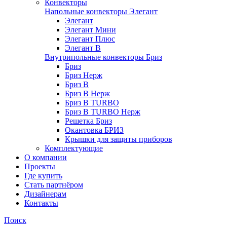
Конвекторы
Напольные конвекторы Элегант
Элегант
Элегант Мини
Элегант Плюс
Элегант В
Внутрипольные конвекторы Бриз
Бриз
Бриз Нерж
Бриз В
Бриз В Нерж
Бриз В TURBO
Бриз В TURBO Нерж
Решетка Бриз
Окантовка БРИЗ
Крышки для защиты приборов
Комплектующие
О компании
Проекты
Где купить
Стать партнёром
Дизайнерам
Контакты
Поиск