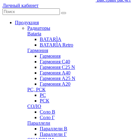
Личный кабинет
Продукция
Радиаторы
Bataria
BATARÌA
BATARÌA Retro
Гармония
Гармония
Гармония С40
Гармония С25 N
Гармония А40
Гармония А25 N
Гармония А20
РС, РСК
РС
РСК
СОЛО
Соло В
Соло Г
Параллели
Параллели В
Параллели Г