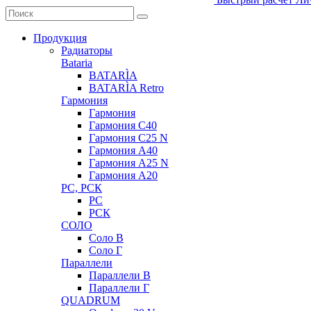
Продукция
Радиаторы
Bataria
BATARÌA
BATARÌA Retro
Гармония
Гармония
Гармония С40
Гармония С25 N
Гармония А40
Гармония А25 N
Гармония А20
РС, РСК
РС
РСК
СОЛО
Соло В
Соло Г
Параллели
Параллели В
Параллели Г
QUADRUM