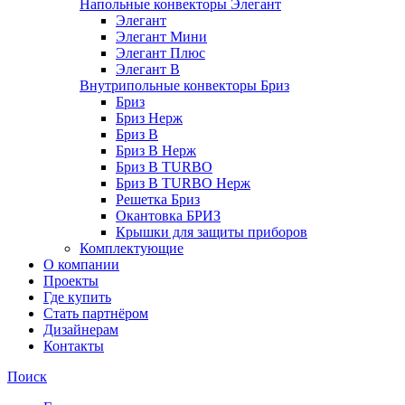
Напольные конвекторы Элегант
Элегант
Элегант Мини
Элегант Плюс
Элегант В
Внутрипольные конвекторы Бриз
Бриз
Бриз Нерж
Бриз В
Бриз В Нерж
Бриз В TURBO
Бриз В TURBO Нерж
Решетка Бриз
Окантовка БРИЗ
Крышки для защиты приборов
Комплектующие
О компании
Проекты
Где купить
Стать партнёром
Дизайнерам
Контакты
Поиск