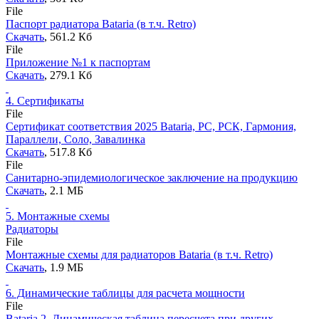
File
Паспорт радиатора Bataria (в т.ч. Retro)
Скачать
, 561.2 Кб
File
Приложение №1 к паспортам
Скачать
, 279.1 Кб
4.
Сертификаты
File
Сертификат соответствия 2025 Bataria, РС, РСК, Гармония,
Параллели, Соло, Завалинка
Скачать
, 517.8 Кб
File
Санитарно-эпидемиологическое заключение на продукцию
Скачать
, 2.1 MБ
5.
Монтажные схемы
Радиаторы
File
Монтажные схемы для радиаторов Bataria (в т.ч. Retro)
Скачать
, 1.9 MБ
6.
Динамические таблицы для расчета мощности
File
Bataria 2. Динамическая таблица пересчета при других