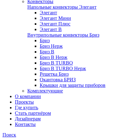
Конвекторы
Напольные конвекторы Элегант
Элегант
Элегант Мини
Элегант Плюс
Элегант В
Внутрипольные конвекторы Бриз
Бриз
Бриз Нерж
Бриз В
Бриз В Нерж
Бриз В TURBO
Бриз В TURBO Нерж
Решетка Бриз
Окантовка БРИЗ
Крышки для защиты приборов
Комплектующие
О компании
Проекты
Где купить
Стать партнёром
Дизайнерам
Контакты
Поиск