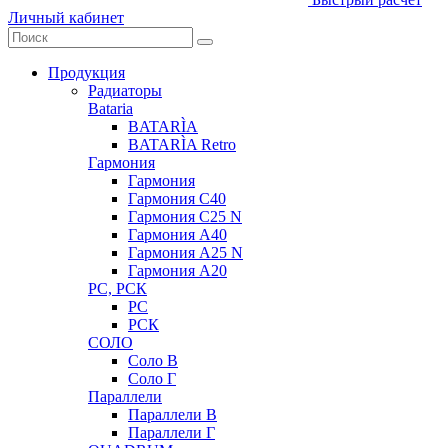
Личный кабинет
Продукция
Радиаторы
Bataria
BATARÌA
BATARÌA Retro
Гармония
Гармония
Гармония С40
Гармония С25 N
Гармония А40
Гармония А25 N
Гармония А20
РС, РСК
РС
РСК
СОЛО
Соло В
Соло Г
Параллели
Параллели В
Параллели Г