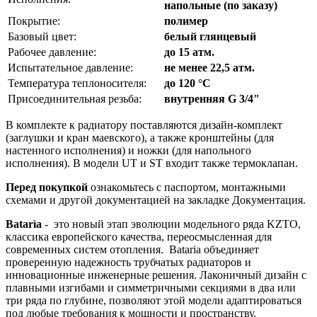
напольные (по заказу)
Покрытие:
полимер
Базовый цвет:
белый глянцевый
Рабочее давление:
до 15 атм.
Испытательное давление:
не менее 22,5 атм.
Температура теплоносителя:
до 120 °C
Присоединительная резьба:
внутренняя G 3/4"
В комплекте к радиатору поставляются дизайн-комплект
(заглушки и кран маевского), а также кронштейны (для
настенного исполнения) и ножки (для напольного
исполнения). В модели UT и ST входит также термоклапан.
Перед покупкой
ознакомьтесь с паспортом, монтажными
схемами и другой документацией на закладке Документация.
Batarìa
- это новый этап эволюции модельного ряда KZTO,
классика европейского качества, переосмысленная для
современных систем отопления. Bataria объединяет
проверенную надежность трубчатых радиаторов и
инновационные инженерные решения. Лаконичный дизайн с
плавными изгибами и симметричными секциями в два или
три ряда по глубине, позволяют этой модели адаптироваться
под любые требования к мощности и пространству.