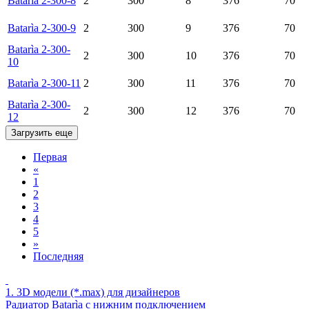
Batarìa 2-300-8
2
300
8
376
70
Batarìa 2-300-9
2
300
9
376
70
Batarìa 2-300-
2
300
10
376
70
10
Batarìa 2-300-11
2
300
11
376
70
Batarìa 2-300-
2
300
12
376
70
12
Загрузить еще
Первая
«
1
2
3
4
5
»
Последняя
1.
3D модели (*.max) для дизайнеров
Радиатор Batarìa с нижним подключением