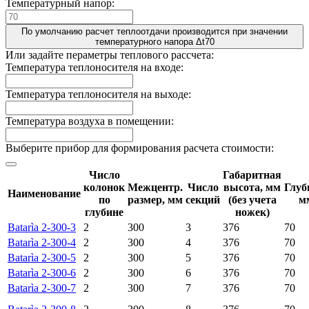
Температурный напор:
По умолчанию расчет теплоотдачи производится при значении
температурного напора Δt70
Или задайте пераметры теплового рассчета:
Температура теплоносителя на входе:
Температура теплоносителя на выходе:
Температура воздуха в помещении:
Выберите прибор для формирования расчета стоимости:
Число
Габаритная
колонок
Межцентр.
Число
высота, мм
Глуб
Наименование
по
размер, мм
секций
(без учета
м
глубине
ножек)
Batarìa 2-300-3
2
300
3
376
70
Batarìa 2-300-4
2
300
4
376
70
Batarìa 2-300-5
2
300
5
376
70
Batarìa 2-300-6
2
300
6
376
70
Batarìa 2-300-7
2
300
7
376
70