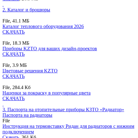
2.
Каталог и брошюры
File,
41.1 MБ
Каталог теплового оборудования 2026
СКАЧАТЬ
File,
18.3 MБ
Приборы KZTO для ваших дизайн-проектов
СКАЧАТЬ
File,
3.9 MБ
Цветовые решения KZTO
СКАЧАТЬ
File,
284.4 Кб
Наценки за покраску в популярные цвета
СКАЧАТЬ
3.
Паспорта на отопительные приборы КЗТО «Радиатор»
Паспорта на радиаторы
File
Инструкция на термовставку Ридан для радиаторов с нижним
подключением
Скачать
, 361 Кб