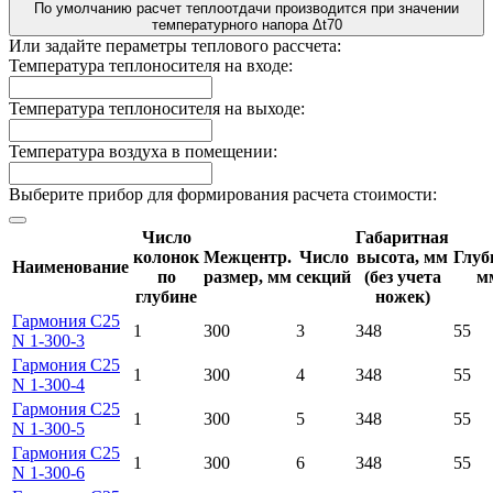
По умолчанию расчет теплоотдачи производится при значении
температурного напора Δt70
Или задайте пераметры теплового рассчета:
Температура теплоносителя на входе:
Температура теплоносителя на выходе:
Температура воздуха в помещении:
Выберите прибор для формирования расчета стоимости:
Число
Габаритная
колонок
Межцентр.
Число
высота, мм
Глуб
Наименование
по
размер, мм
секций
(без учета
м
глубине
ножек)
Гармония С25
1
300
3
348
55
N 1-300-3
Гармония С25
1
300
4
348
55
N 1-300-4
Гармония С25
1
300
5
348
55
N 1-300-5
Гармония С25
1
300
6
348
55
N 1-300-6