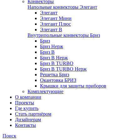
Конвекторы
Напольные конвекторы Элегант
Элегант
Элегант Мини
Элегант Плюс
Элегант В
Внутрипольные конвекторы Бриз
Бриз
Бриз Нерж
Бриз В
Бриз В Нерж
Бриз В TURBO
Бриз В TURBO Нерж
Решетка Бриз
Окантовка БРИЗ
Крышки для защиты приборов
Комплектующие
О компании
Проекты
Где купить
Стать партнёром
Дизайнерам
Контакты
Поиск