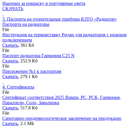
Наценки за покраску в популярные цвета
СКАЧАТЬ
3.
Паспорта на отопительные приборы КЗТО «Радиатор»
Паспорта на радиаторы
File
Инструкция на термовставку Ридан для радиаторов с нижним
подключением
Скачать
, 361 Кб
File
Паспорт радиатора Гармония С25 N
Скачать
, 252.9 Кб
File
Приложение №1 к паспортам
Скачать
, 279.1 Кб
4.
Сертификаты
File
Сертификат соответствия 2025 Bataria, РС, РСК, Гармония,
Параллели, Соло, Завалинка
Скачать
, 517.8 Кб
File
Санитарно-эпидемиологическое заключение на продукцию
Скачать
, 2.1 MБ