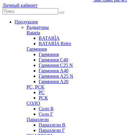
Личный кабинет
Продукция
Радиаторы
Bataria
BATARÌA
BATARÌA Retro
Гармония
Гармония
Гармония С40
Гармония С25 N
Гармония А40
Гармония А25 N
Гармония А20
РС, РСК
РС
РСК
СОЛО
Соло В
Соло Г
Параллели
Параллели В
Параллели Г