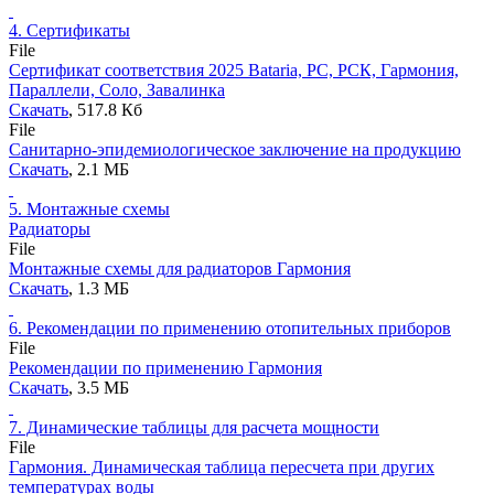
4.
Сертификаты
File
Сертификат соответствия 2025 Bataria, РС, РСК, Гармония,
Параллели, Соло, Завалинка
Скачать
, 517.8 Кб
File
Санитарно-эпидемиологическое заключение на продукцию
Скачать
, 2.1 MБ
5.
Монтажные схемы
Радиаторы
File
Монтажные схемы для радиаторов Гармония
Скачать
, 1.3 MБ
6.
Рекомендации по применению отопительных приборов
File
Рекомендации по применению Гармония
Скачать
, 3.5 MБ
7.
Динамические таблицы для расчета мощности
File
Гармония. Динамическая таблица пересчета при других
температурах воды