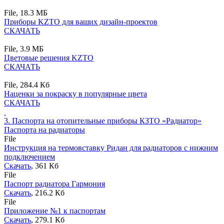
File,
18.3 MБ
Приборы KZTO для ваших дизайн-проектов
СКАЧАТЬ
File,
3.9 MБ
Цветовые решения KZTO
СКАЧАТЬ
File,
284.4 Кб
Наценки за покраску в популярные цвета
СКАЧАТЬ
3.
Паспорта на отопительные приборы КЗТО «Радиатор»
Паспорта на радиаторы
File
Инструкция на термовставку Ридан для радиаторов с нижним
подключением
Скачать
, 361 Кб
File
Паспорт радиатора Гармония
Скачать
, 216.2 Кб
File
Приложение №1 к паспортам
Скачать
, 279.1 Кб