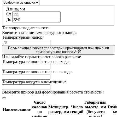
Длина, мм
От
До
Теплопроизводительность:
Введите значение температурного напора
Температурный напор:
По умолчанию расчет теплоотдачи производится при значении
температурного напора Δt70
Или задайте пераметры теплового рассчета:
Температура теплоносителя на входе:
Температура теплоносителя на выходе:
Температура воздуха в помещении:
Выберите прибор для формирования расчета стоимости:
Число
Габаритная
колонок
Межцентр.
Число
высота, мм
Глуб
Наименование
по
размер, мм
секций
(без учета
м
глубине
ножек)