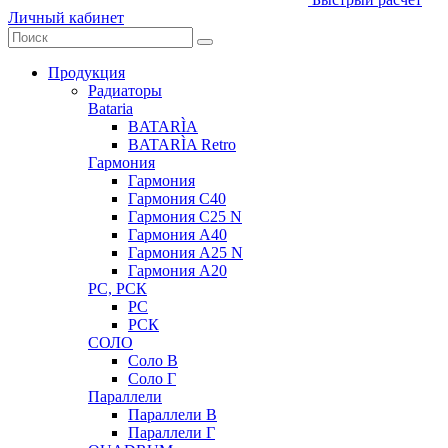
Личный кабинет
Продукция
Радиаторы
Bataria
BATARÌA
BATARÌA Retro
Гармония
Гармония
Гармония С40
Гармония С25 N
Гармония А40
Гармония А25 N
Гармония А20
РС, РСК
РС
РСК
СОЛО
Соло В
Соло Г
Параллели
Параллели В
Параллели Г