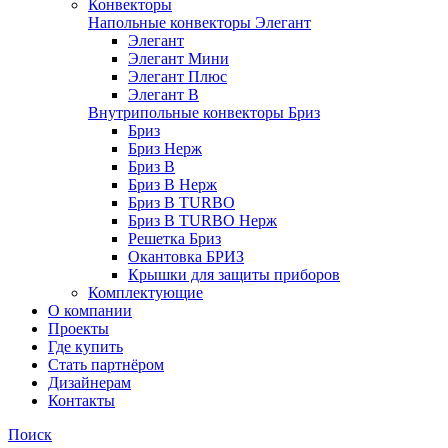
Конвекторы
Напольные конвекторы Элегант
Элегант
Элегант Мини
Элегант Плюс
Элегант В
Внутрипольные конвекторы Бриз
Бриз
Бриз Нерж
Бриз В
Бриз В Нерж
Бриз В TURBO
Бриз В TURBO Нерж
Решетка Бриз
Окантовка БРИЗ
Крышки для защиты приборов
Комплектующие
О компании
Проекты
Где купить
Стать партнёром
Дизайнерам
Контакты
Поиск