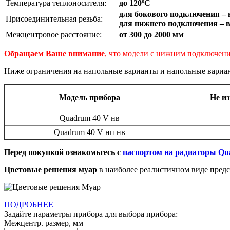
Температура теплоносителя:
до 120ºС
для бокового подключения –
Присоединительная резьба:
для нижнего подключения – 
Межцентровое расстояние:
от 300 до 2000 мм
Обращаем Ваше внимание
, что модели с нижним подключен
Ниже ограничения на напольные варианты и напольные вариан
Модель прибора
Не из
Quadrum 40 V нв
Quadrum 40 V нп нв
Перед покупкой ознакомьтесь с
паспортом на радиаторы Q
Цветовые решения муар
в наиболее реалистичном виде предс
ПОДРОБНЕЕ
Задайте параметры прибора для выбора прибора:
Межцентр. размер, мм