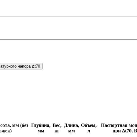
атурного напора Δt70
ота, мм (без
Глубина,
Вес,
Длина,
Объем,
Паспортная мо
ожек)
мм
кг
мм
л
при Δt70, 