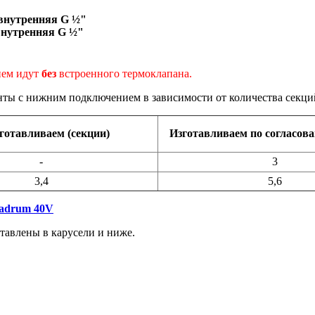
 внутренняя G ½"
внутренняя G ½"
ием идут
без
встроенного термоклапана.
ты с нижним подключением в зависимости от количества секци
готавливаем (секции)
Изготавливаем по согласова
-
3
3,4
5,6
uadrum 40V
тавлены в карусели и ниже.