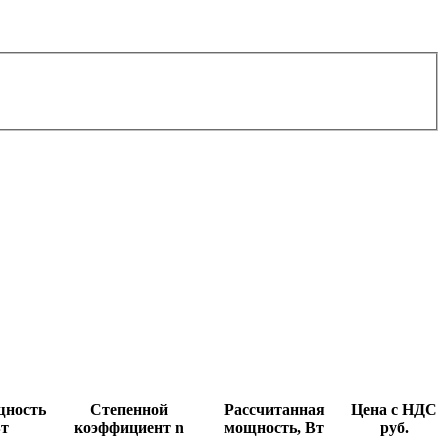
щность
Степенной
Рассчитанная
Цена с НДС
Вт
коэффициент n
мощность, Вт
руб.