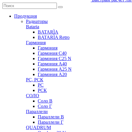
Продукция
Радиаторы
Bataria
BATARÌA
BATARÌA Retro
Гармония
Гармония
Гармония С40
Гармония С25 N
Гармония А40
Гармония А25 N
Гармония А20
РС, РСК
РС
РСК
СОЛО
Соло В
Соло Г
Параллели
Параллели В
Параллели Г
QUADRUM