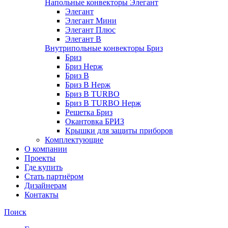
Напольные конвекторы Элегант
Элегант
Элегант Мини
Элегант Плюс
Элегант В
Внутрипольные конвекторы Бриз
Бриз
Бриз Нерж
Бриз В
Бриз В Нерж
Бриз В TURBO
Бриз В TURBO Нерж
Решетка Бриз
Окантовка БРИЗ
Крышки для защиты приборов
Комплектующие
О компании
Проекты
Где купить
Стать партнёром
Дизайнерам
Контакты
Поиск