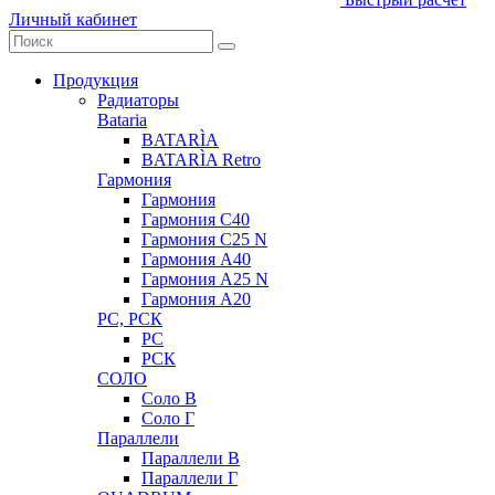
Личный кабинет
Продукция
Радиаторы
Bataria
BATARÌA
BATARÌA Retro
Гармония
Гармония
Гармония С40
Гармония С25 N
Гармония А40
Гармония А25 N
Гармония А20
РС, РСК
РС
РСК
СОЛО
Соло В
Соло Г
Параллели
Параллели В
Параллели Г