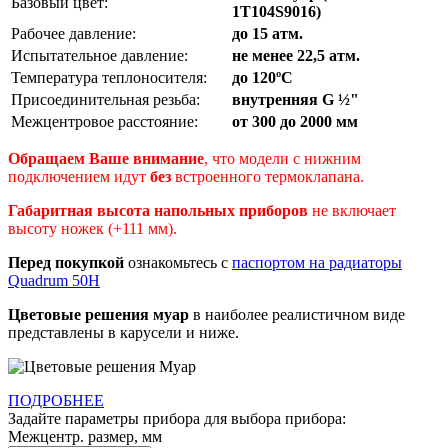
Базовый цвет:
1Т104S9016)
Рабочее давление:
до 15 атм.
Испытательное давление:
не менее 22,5 атм.
Температура теплоносителя:
до 120ºС
Присоединительная резьба:
внутренняя G ½"
Межцентровое расстояние:
от 300 до 2000 мм
Обращаем Ваше внимание
, что модели с нижним
подключением идут
без
встроенного термоклапана.
Габаритная высота
напольных приборов
не включает
высоту ножек (+111 мм).
Перед покупкой
ознакомьтесь с
паспортом на радиаторы
Quadrum 50H
Цветовые решения муар
в наиболее реалистичном виде
представлены в карусели и ниже.
ПОДРОБНЕЕ
Задайте параметры прибора для выбора прибора:
Межцентр. размер, мм