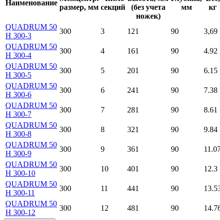
Наименование
размер, мм
секций
(без учета
мм
кг
ножек)
QUADRUM 50
300
3
121
90
3,69
H 300-3
QUADRUM 50
300
4
161
90
4.92
H 300-4
QUADRUM 50
300
5
201
90
6.15
H 300-5
QUADRUM 50
300
6
241
90
7.38
H 300-6
QUADRUM 50
300
7
281
90
8.61
H 300-7
QUADRUM 50
300
8
321
90
9.84
H 300-8
QUADRUM 50
300
9
361
90
11.0
H 300-9
QUADRUM 50
300
10
401
90
12.3
H 300-10
QUADRUM 50
300
11
441
90
13.5
H 300-11
QUADRUM 50
300
12
481
90
14.7
H 300-12