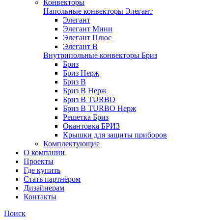
Конвекторы
Напольные конвекторы Элегант
Элегант
Элегант Мини
Элегант Плюс
Элегант В
Внутрипольные конвекторы Бриз
Бриз
Бриз Нерж
Бриз В
Бриз В Нерж
Бриз В TURBO
Бриз В TURBO Нерж
Решетка Бриз
Окантовка БРИЗ
Крышки для защиты приборов
Комплектующие
О компании
Проекты
Где купить
Стать партнёром
Дизайнерам
Контакты
Поиск