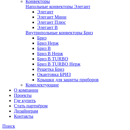
Конвекторы
Напольные конвекторы Элегант
Элегант
Элегант Мини
Элегант Плюс
Элегант В
Внутрипольные конвекторы Бриз
Бриз
Бриз Нерж
Бриз В
Бриз В Нерж
Бриз В TURBO
Бриз В TURBO Нерж
Решетка Бриз
Окантовка БРИЗ
Крышки для защиты приборов
Комплектующие
О компании
Проекты
Где купить
Стать партнёром
Дизайнерам
Контакты
Поиск