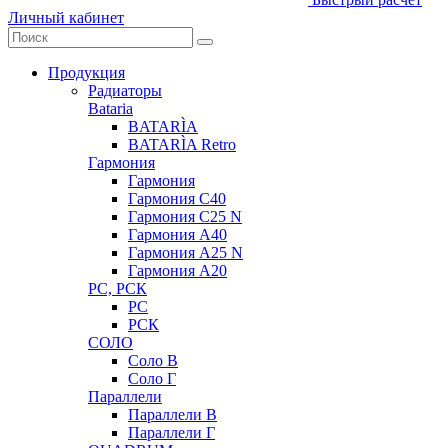
Личный кабинет
Продукция
Радиаторы
Bataria
BATARÌA
BATARÌA Retro
Гармония
Гармония
Гармония С40
Гармония С25 N
Гармония А40
Гармония А25 N
Гармония А20
РС, РСК
РС
РСК
СОЛО
Соло В
Соло Г
Параллели
Параллели В
Параллели Г