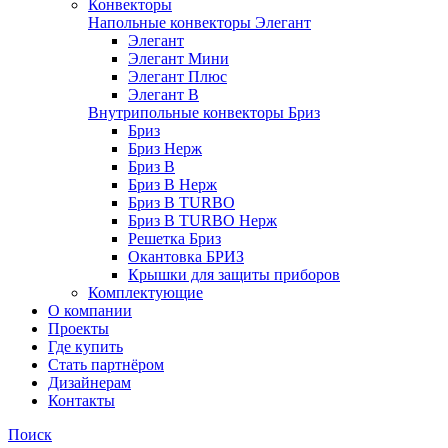
Конвекторы
Напольные конвекторы Элегант
Элегант
Элегант Мини
Элегант Плюс
Элегант В
Внутрипольные конвекторы Бриз
Бриз
Бриз Нерж
Бриз В
Бриз В Нерж
Бриз В TURBO
Бриз В TURBO Нерж
Решетка Бриз
Окантовка БРИЗ
Крышки для защиты приборов
Комплектующие
О компании
Проекты
Где купить
Стать партнёром
Дизайнерам
Контакты
Поиск