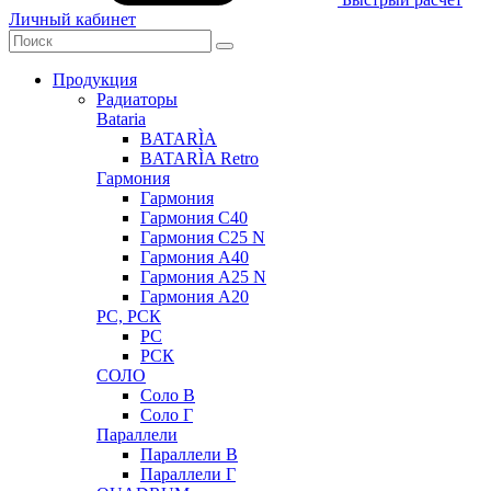
Личный кабинет
Продукция
Радиаторы
Bataria
BATARÌA
BATARÌA Retro
Гармония
Гармония
Гармония С40
Гармония С25 N
Гармония А40
Гармония А25 N
Гармония А20
РС, РСК
РС
РСК
СОЛО
Соло В
Соло Г
Параллели
Параллели В
Параллели Г