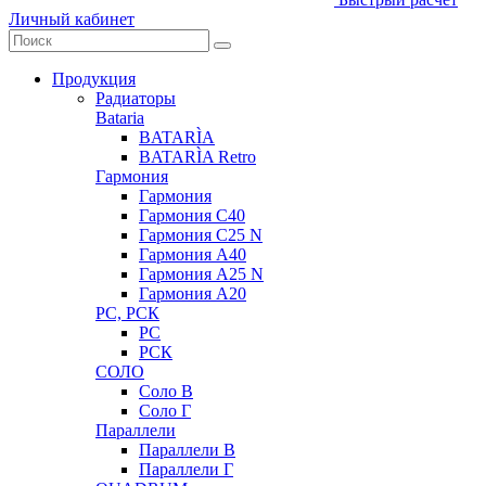
Личный кабинет
Продукция
Радиаторы
Bataria
BATARÌA
BATARÌA Retro
Гармония
Гармония
Гармония С40
Гармония С25 N
Гармония А40
Гармония А25 N
Гармония А20
РС, РСК
РС
РСК
СОЛО
Соло В
Соло Г
Параллели
Параллели В
Параллели Г