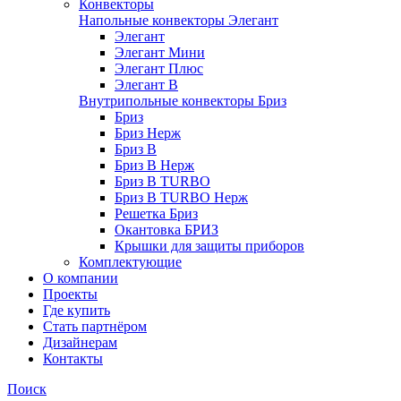
Конвекторы
Напольные конвекторы Элегант
Элегант
Элегант Мини
Элегант Плюс
Элегант В
Внутрипольные конвекторы Бриз
Бриз
Бриз Нерж
Бриз В
Бриз В Нерж
Бриз В TURBO
Бриз В TURBO Нерж
Решетка Бриз
Окантовка БРИЗ
Крышки для защиты приборов
Комплектующие
О компании
Проекты
Где купить
Стать партнёром
Дизайнерам
Контакты
Поиск