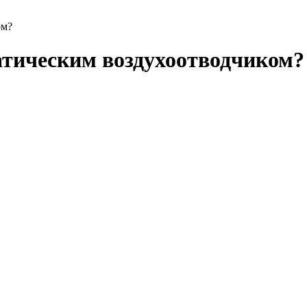
ом?
матическим воздухоотводчиком?