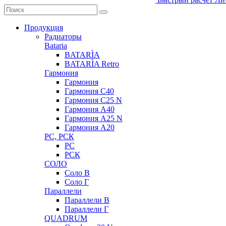
Продукция
Радиаторы
Bataria
BATARÌA
BATARÌA Retro
Гармония
Гармония
Гармония С40
Гармония С25 N
Гармония А40
Гармония А25 N
Гармония А20
РС, РСК
РС
РСК
СОЛО
Соло В
Соло Г
Параллели
Параллели В
Параллели Г
QUADRUM