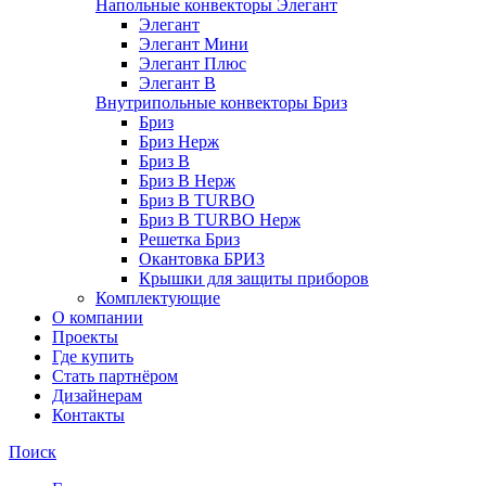
Напольные конвекторы Элегант
Элегант
Элегант Мини
Элегант Плюс
Элегант В
Внутрипольные конвекторы Бриз
Бриз
Бриз Нерж
Бриз В
Бриз В Нерж
Бриз В TURBO
Бриз В TURBO Нерж
Решетка Бриз
Окантовка БРИЗ
Крышки для защиты приборов
Комплектующие
О компании
Проекты
Где купить
Стать партнёром
Дизайнерам
Контакты
Поиск