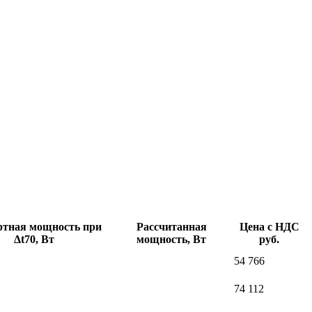
ртная мощность при
Рассчитанная
Цена с НДС
Δt70, Вт
мощность, Вт
руб.
54 766
74 112