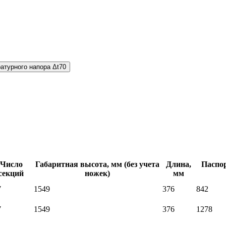
атурного напора Δt70
Число
Габаритная высота, мм (без учета
Длина,
Паспо
секций
ножек)
мм
7
1549
376
842
7
1549
376
1278