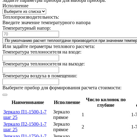
Задайте параметры прибора для выбора прибора:
Исполнение
Теплопроизводительность:
Введите значение температурного напора
Температурный напор:
По умолчанию расчет теплоотдачи производится при значении темпер
Или задайте пераметры теплового рассчета:
Температура теплоносителя на входе:
Температура теплоносителя на выходе:
Температура воздуха в помещении:
Выберите прибор для формирования расчета стоимости:
Число колонок по
Наименование
Исполнение
глубине
Зеркало П1-1500-1-7
Зеркало
1
1-
шаг 25
прямое
Зеркало П2-1500-1-7
Зеркало
2
1-
шаг 25
прямое
Зеркало П1-1750-1-7
Зеркало