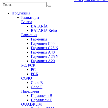
Продукция
Радиаторы
Bataria
BATARÌA
BATARÌA Retro
Гармония
Гармония
Гармония С40
Гармония С25 N
Гармония А40
Гармония А25 N
Гармония А20
РС, РСК
РС
РСК
СОЛО
Соло В
Соло Г
Параллели
Параллели В
Параллели Г
QUADRUM