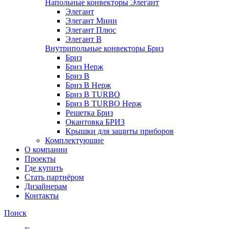
Напольные конвекторы Элегант
Элегант
Элегант Мини
Элегант Плюс
Элегант В
Внутрипольные конвекторы Бриз
Бриз
Бриз Нерж
Бриз В
Бриз В Нерж
Бриз В TURBO
Бриз В TURBO Нерж
Решетка Бриз
Окантовка БРИЗ
Крышки для защиты приборов
Комплектующие
О компании
Проекты
Где купить
Стать партнёром
Дизайнерам
Контакты
Поиск