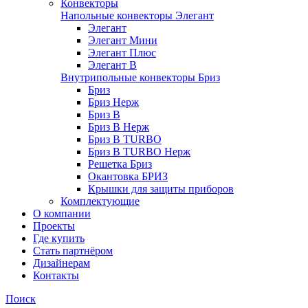
Конвекторы
Напольные конвекторы Элегант
Элегант
Элегант Мини
Элегант Плюс
Элегант В
Внутрипольные конвекторы Бриз
Бриз
Бриз Нерж
Бриз В
Бриз В Нерж
Бриз В TURBO
Бриз В TURBO Нерж
Решетка Бриз
Окантовка БРИЗ
Крышки для защиты приборов
Комплектующие
О компании
Проекты
Где купить
Стать партнёром
Дизайнерам
Контакты
Поиск