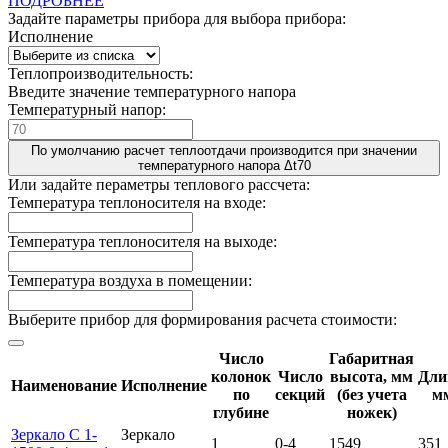
ПОДРОБНЕЕ
Задайте параметры прибора для выбора прибора:
Исполнение
Теплопроизводительность:
Введите значение температурного напора
Температурный напор:
По умолчанию расчет теплоотдачи производится при значении
температурного напора Δt70
Или задайте пераметры теплового рассчета:
Температура теплоносителя на входе:
Температура теплоносителя на выходе:
Температура воздуха в помещении:
Выберите прибор для формирования расчета стоимости:
Число
Габаритная
колонок
Число
высота, мм
Дли
Наименование
Исполнение
по
секций
(без учета
м
глубине
ножек)
Зеркало С 1-
Зеркало
1
0-4
1549
351