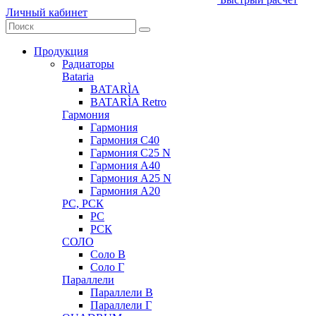
Личный кабинет
Продукция
Радиаторы
Bataria
BATARÌA
BATARÌA Retro
Гармония
Гармония
Гармония С40
Гармония С25 N
Гармония А40
Гармония А25 N
Гармония А20
РС, РСК
РС
РСК
СОЛО
Соло В
Соло Г
Параллели
Параллели В
Параллели Г