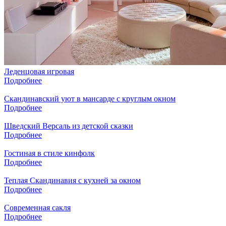
Леденцовая игровая
Подробнее
Скандинавский уют в мансарде с круглым окном
Подробнее
Шведский Версаль из детской сказки
Подробнее
Гостиная в стиле кинфолк
Подробнее
Теплая Скандинавия с кухней за окном
Подробнее
Современная сакля
Подробнее