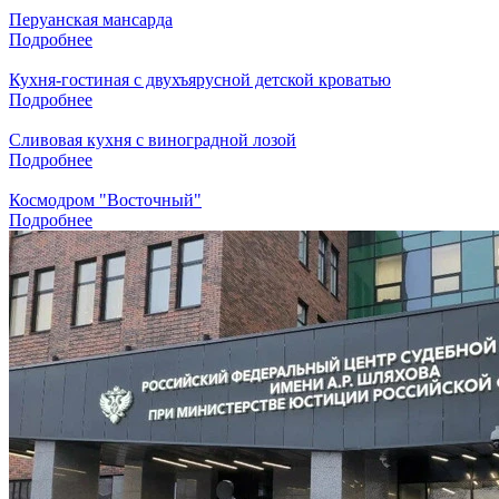
Перуанская мансарда
Подробнее
Кухня-гостиная с двухъярусной детской кроватью
Подробнее
Сливовая кухня с виноградной лозой
Подробнее
Космодром "Восточный"
Подробнее