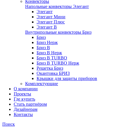
Конвекторы
Напольные конвекторы Элегант
Элегант
Элегант Мини
Элегант Плюс
Элегант В
Внутрипольные конвекторы Бриз
Бриз
Бриз Нерж
Бриз В
Бриз В Нерж
Бриз В TURBO
Бриз В TURBO Нерж
Решетка Бриз
Окантовка БРИЗ
Крышки для защиты приборов
Комплектующие
О компании
Проекты
Где купить
Стать партнёром
Дизайнерам
Контакты
Поиск