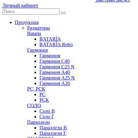
Личный кабинет
Продукция
Радиаторы
Bataria
BATARÌA
BATARÌA Retro
Гармония
Гармония
Гармония С40
Гармония С25 N
Гармония А40
Гармония А25 N
Гармония А20
РС, РСК
РС
РСК
СОЛО
Соло В
Соло Г
Параллели
Параллели В
Параллели Г