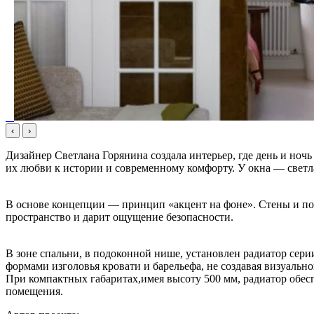
‹
›
Дизайнер Светлана Горянина создала интерьер, где день и ноч
их любви к истории и современному комфорту. У окна — светла
В основе концепции — принцип «акцент на фоне». Стены и пот
пространство и дарит ощущение безопасности.
В зоне спальни, в подоконной нише, установлен радиатор сери
формами изголовья кровати и барельефа, не создавая визуальн
При компактных габаритах,имея высоту 500 мм, радиатор обесп
помещения.