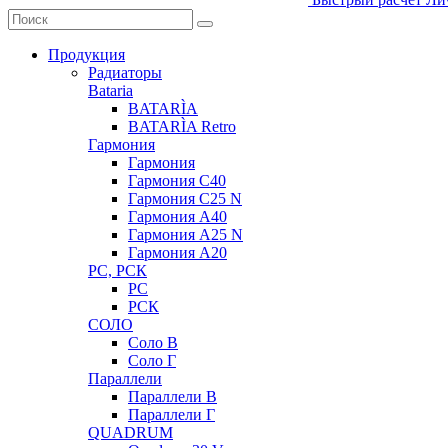
Продукция
Радиаторы
Bataria
BATARÌA
BATARÌA Retro
Гармония
Гармония
Гармония С40
Гармония С25 N
Гармония А40
Гармония А25 N
Гармония А20
РС, РСК
РС
РСК
СОЛО
Соло В
Соло Г
Параллели
Параллели В
Параллели Г
QUADRUM