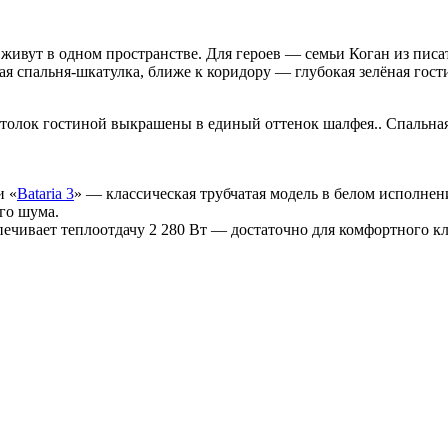
ь живут в одном пространстве. Для героев — семьи Коган из пи
я спальня-шкатулка, ближе к коридору — глубокая зелёная гост
олок гостиной выкрашены в единый оттенок шалфея.. Спальная 
и «
Bataria 3
» — классическая трубчатая модель в белом исполне
ого шума.
ечивает теплоотдачу 2 280 Вт — достаточно для комфортного кл