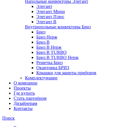
Напольные конвекторы Элегант
Элегант
Элегант Мини
Элегант Плюс
Элегант В
Внутрипольные конвекторы Бриз
Бриз
Бриз Нерж
Бриз В
Бриз В Нерж
Бриз В TURBO
Бриз В TURBO Нерж
Решетка Бриз
Окантовка БРИЗ
Крышки для защиты приборов
Комплектующие
О компании
Проекты
Где купить
Стать партнёром
Дизайнерам
Контакты
Поиск