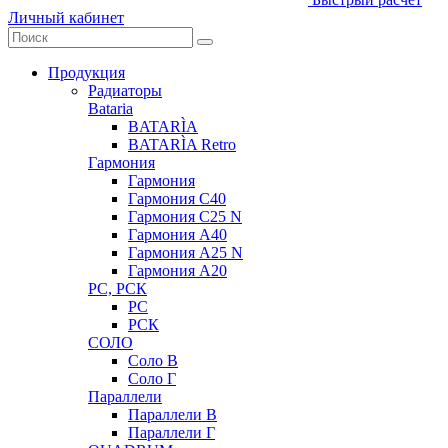
Личный кабинет
Продукция
Радиаторы
Bataria
BATARÌA
BATARÌA Retro
Гармония
Гармония
Гармония С40
Гармония С25 N
Гармония А40
Гармония А25 N
Гармония А20
РС, РСК
РС
РСК
СОЛО
Соло В
Соло Г
Параллели
Параллели В
Параллели Г