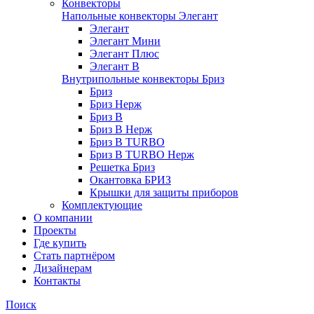
Конвекторы
Напольные конвекторы Элегант
Элегант
Элегант Мини
Элегант Плюс
Элегант В
Внутрипольные конвекторы Бриз
Бриз
Бриз Нерж
Бриз В
Бриз В Нерж
Бриз В TURBO
Бриз В TURBO Нерж
Решетка Бриз
Окантовка БРИЗ
Крышки для защиты приборов
Комплектующие
О компании
Проекты
Где купить
Стать партнёром
Дизайнерам
Контакты
Поиск