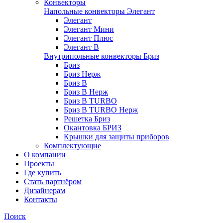
Конвекторы
Напольные конвекторы Элегант
Элегант
Элегант Мини
Элегант Плюс
Элегант В
Внутрипольные конвекторы Бриз
Бриз
Бриз Нерж
Бриз В
Бриз В Нерж
Бриз В TURBO
Бриз В TURBO Нерж
Решетка Бриз
Окантовка БРИЗ
Крышки для защиты приборов
Комплектующие
О компании
Проекты
Где купить
Стать партнёром
Дизайнерам
Контакты
Поиск