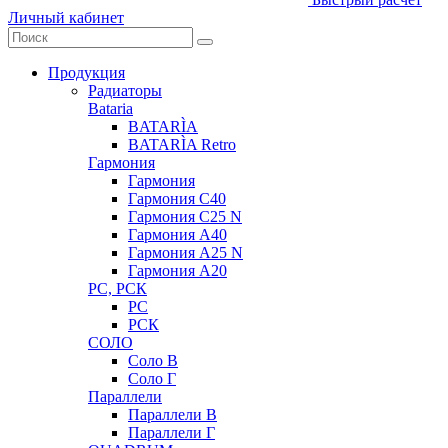
Личный кабинет
Продукция
Радиаторы
Bataria
BATARÌA
BATARÌA Retro
Гармония
Гармония
Гармония С40
Гармония С25 N
Гармония А40
Гармония А25 N
Гармония А20
РС, РСК
РС
РСК
СОЛО
Соло В
Соло Г
Параллели
Параллели В
Параллели Г