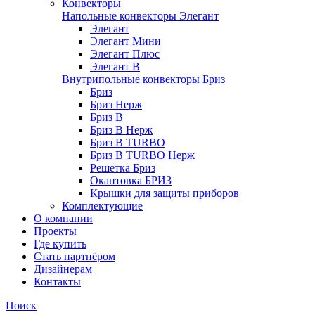
Конвекторы
Напольные конвекторы Элегант
Элегант
Элегант Мини
Элегант Плюс
Элегант В
Внутрипольные конвекторы Бриз
Бриз
Бриз Нерж
Бриз В
Бриз В Нерж
Бриз В TURBO
Бриз В TURBO Нерж
Решетка Бриз
Окантовка БРИЗ
Крышки для защиты приборов
Комплектующие
О компании
Проекты
Где купить
Стать партнёром
Дизайнерам
Контакты
Поиск