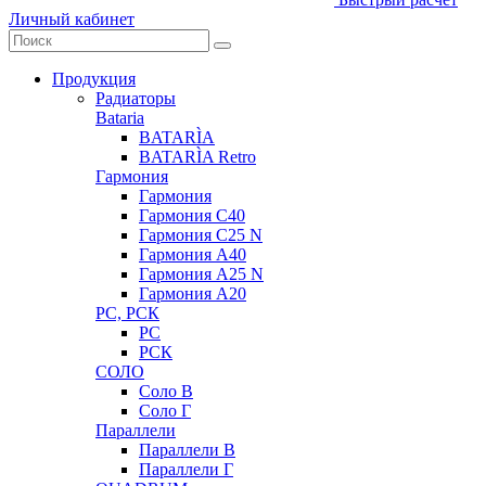
Личный кабинет
Продукция
Радиаторы
Bataria
BATARÌA
BATARÌA Retro
Гармония
Гармония
Гармония С40
Гармония С25 N
Гармония А40
Гармония А25 N
Гармония А20
РС, РСК
РС
РСК
СОЛО
Соло В
Соло Г
Параллели
Параллели В
Параллели Г