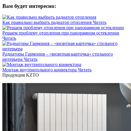
Вам будет интересно:
Как правильно выбрать радиатор отопления
Читать
Решаем проблему отопления при панорамном остеклении
Читать
Радиаторы Гармония – «визитная карточка» стильного
интерьера
Читать
Монтаж внутрипольного конвектора
Читать
Продукция KZTO