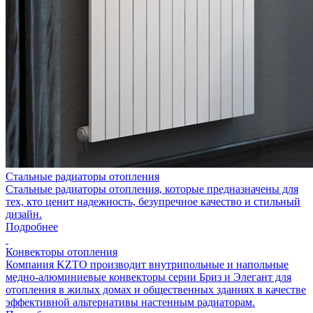
Стальные радиаторы отопления
Стальные радиаторы отопления, которые предназначены для
тех, кто ценит надежность, безупречное качество и стильный
дизайн.
Подробнее
Конвекторы отопления
Компания KZTO производит внутрипольные и напольные
медно-алюминиевые конвекторы серии Бриз и Элегант для
отопления в жилых домах и общественных зданиях в качестве
эффективной альтернативы настенным радиаторам.