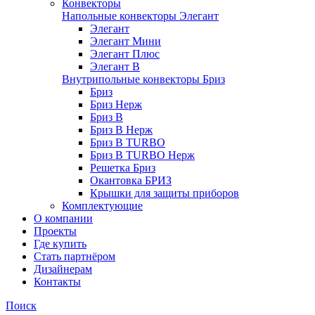
Конвекторы
Напольные конвекторы Элегант
Элегант
Элегант Мини
Элегант Плюс
Элегант В
Внутрипольные конвекторы Бриз
Бриз
Бриз Нерж
Бриз В
Бриз В Нерж
Бриз В TURBO
Бриз В TURBO Нерж
Решетка Бриз
Окантовка БРИЗ
Крышки для защиты приборов
Комплектующие
О компании
Проекты
Где купить
Стать партнёром
Дизайнерам
Контакты
Поиск