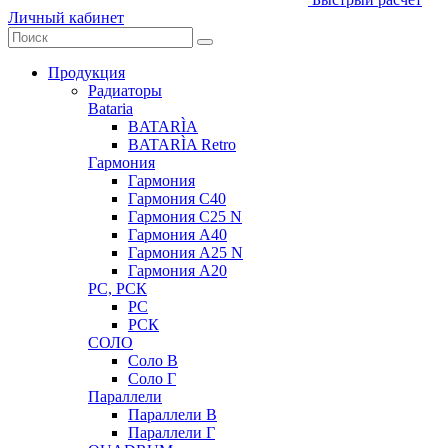
Личный кабинет
Продукция
Радиаторы
Bataria
BATARÌA
BATARÌA Retro
Гармония
Гармония
Гармония С40
Гармония С25 N
Гармония А40
Гармония А25 N
Гармония А20
РС, РСК
РС
РСК
СОЛО
Соло В
Соло Г
Параллели
Параллели В
Параллели Г