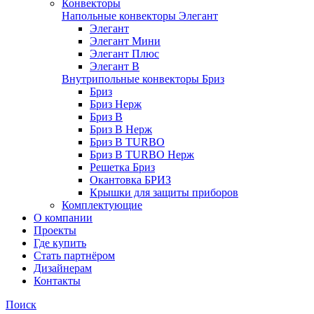
Конвекторы
Напольные конвекторы Элегант
Элегант
Элегант Мини
Элегант Плюс
Элегант В
Внутрипольные конвекторы Бриз
Бриз
Бриз Нерж
Бриз В
Бриз В Нерж
Бриз В TURBO
Бриз В TURBO Нерж
Решетка Бриз
Окантовка БРИЗ
Крышки для защиты приборов
Комплектующие
О компании
Проекты
Где купить
Стать партнёром
Дизайнерам
Контакты
Поиск