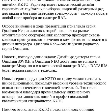
линейки KZTO. Радиатор имеет классический дизайн
европейских трубчатых приборов, широкий размерный ряд
для заказа и богатые цветовые возможности – можно выбрать
любой цвет прибора по палитре RAL.
Особое внимание в ходе презентации привлекла серия
Quadrum Neo, аналогов которой пока нет на рынке
отопительного оборудования: коллектор проходит сквозь
колонки прямоугольного сечения и компактно вписывается в
дизайн интерьера. Quadrum Neo – самый узкий радиатор
серии Quadrum.
Новость, которую давно ждали: Дизайн-радиаторы серии
Quadrum 30V&H и Quadrum NEO доступны не только в
палитре Муар, но и в классической палитре RAL, а
BATARÌA
будет покрываться и в технолак.
Новые серии продукции KZTO по праву можно называть
инновационными, поскольку высокий уровень технического
исполнения сочетается с внешней эстетикой. Это стало
возможным благодаря премиальному инженерному
оснащению заводских линий и профессиональной
квалификации специалистов KZTO.
Помимо этого, завод KZTO представил новую линию