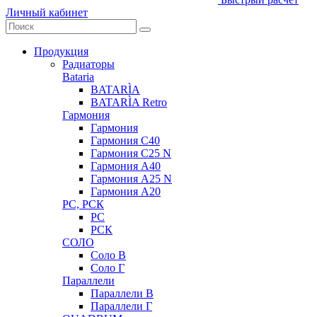
Личный кабинет
Продукция
Радиаторы
Bataria
BATARÌA
BATARÌA Retro
Гармония
Гармония
Гармония С40
Гармония С25 N
Гармония А40
Гармония А25 N
Гармония А20
РС, РСК
РС
РСК
СОЛО
Соло В
Соло Г
Параллели
Параллели В
Параллели Г