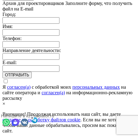
Архив для проектировщиков
Заполните форму, что получить
файл на E-mail
Город:
Имя:
Телефон:
Направление деятельности:
E-mail:
ОТПРАВИТЬ
Я
согласен(а)
c обработкой моих
персональных данных
на
сайте оператора и
согласен(а)
на информационно-рекламную
рассылку
×
Внимание! Продолжая использовать наш сайт, вы даете
Напишите в kztoradiator.ru
согласие на обработку файлов cookie
. Если вы не хотите,
чтобы ваши данные обрабатывались, просим вас покинуть
сайт.