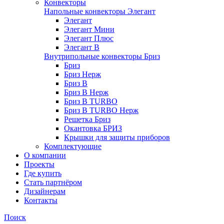
Конвекторы
Напольные конвекторы Элегант
Элегант
Элегант Мини
Элегант Плюс
Элегант В
Внутрипольные конвекторы Бриз
Бриз
Бриз Нерж
Бриз В
Бриз В Нерж
Бриз В TURBO
Бриз В TURBO Нерж
Решетка Бриз
Окантовка БРИЗ
Крышки для защиты приборов
Комплектующие
О компании
Проекты
Где купить
Стать партнёром
Дизайнерам
Контакты
Поиск