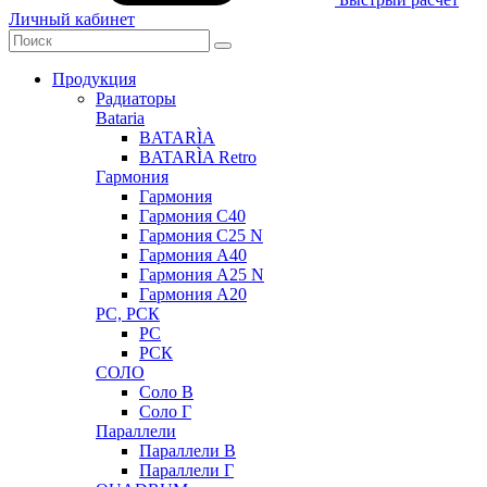
Личный кабинет
Продукция
Радиаторы
Bataria
BATARÌA
BATARÌA Retro
Гармония
Гармония
Гармония С40
Гармония С25 N
Гармония А40
Гармония А25 N
Гармония А20
РС, РСК
РС
РСК
СОЛО
Соло В
Соло Г
Параллели
Параллели В
Параллели Г