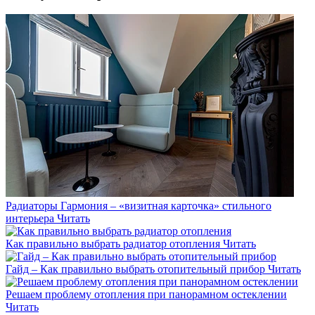
Радиаторы Гармония – «визитная карточка» стильного
интерьера
Читать
Как правильно выбрать радиатор отопления
Читать
Гайд – Как правильно выбрать отопительный прибор
Читать
Решаем проблему отопления при панорамном остеклении
Читать