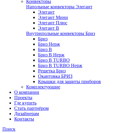
Конвекторы
Напольные конвекторы Элегант
Элегант
Элегант Мини
Элегант Плюс
Элегант В
Внутрипольные конвекторы Бриз
Бриз
Бриз Нерж
Бриз В
Бриз В Нерж
Бриз В TURBO
Бриз В TURBO Нерж
Решетка Бриз
Окантовка БРИЗ
Крышки для защиты приборов
Комплектующие
О компании
Проекты
Где купить
Стать партнёром
Дизайнерам
Контакты
Поиск