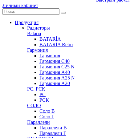
Личный кабинет
Продукция
Радиаторы
Bataria
BATARÌA
BATARÌA Retro
Гармония
Гармония
Гармония С40
Гармония С25 N
Гармония А40
Гармония А25 N
Гармония А20
РС, РСК
РС
РСК
СОЛО
Соло В
Соло Г
Параллели
Параллели В
Параллели Г