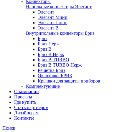
Конвекторы
Напольные конвекторы Элегант
Элегант
Элегант Мини
Элегант Плюс
Элегант В
Внутрипольные конвекторы Бриз
Бриз
Бриз Нерж
Бриз В
Бриз В Нерж
Бриз В TURBO
Бриз В TURBO Нерж
Решетка Бриз
Окантовка БРИЗ
Крышки для защиты приборов
Комплектующие
О компании
Проекты
Где купить
Стать партнёром
Дизайнерам
Контакты
Поиск