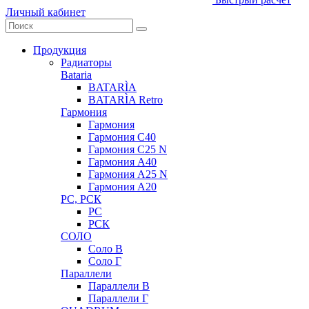
Личный кабинет
Продукция
Радиаторы
Bataria
BATARÌA
BATARÌA Retro
Гармония
Гармония
Гармония С40
Гармония С25 N
Гармония А40
Гармония А25 N
Гармония А20
РС, РСК
РС
РСК
СОЛО
Соло В
Соло Г
Параллели
Параллели В
Параллели Г