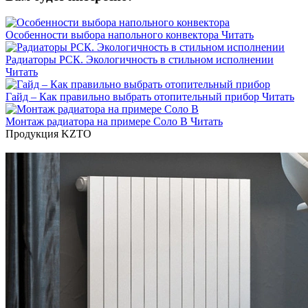
Особенности выбора напольного конвектора
Читать
Радиаторы РСК. Экологичность в стильном исполнении
Читать
Гайд – Как правильно выбрать отопительный прибор
Читать
Монтаж радиатора на примере Соло В
Читать
Продукция KZTO