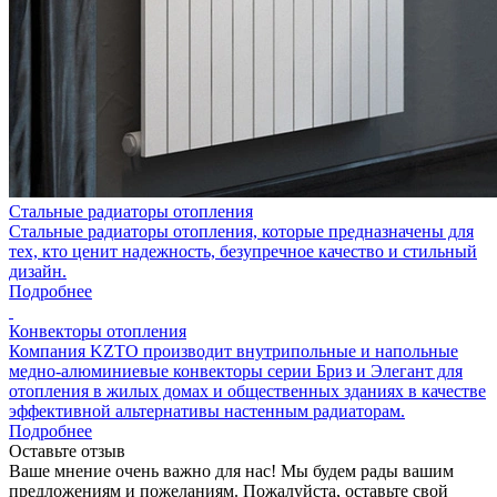
Стальные радиаторы отопления
Стальные радиаторы отопления, которые предназначены для
тех, кто ценит надежность, безупречное качество и стильный
дизайн.
Подробнее
Конвекторы отопления
Компания KZTO производит внутрипольные и напольные
медно-алюминиевые конвекторы серии Бриз и Элегант для
отопления в жилых домах и общественных зданиях в качестве
эффективной альтернативы настенным радиаторам.
Подробнее
Оставьте отзыв
Ваше мнение очень важно для нас! Мы будем рады вашим
предложениям и пожеланиям. Пожалуйста, оставьте свой