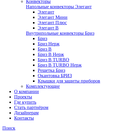
Конвекторы
Напольные конвекторы Элегант
Элегант
Элегант Мини
Элегант Плюс
Элегант В
Внутрипольные конвекторы Бриз
Бриз
Бриз Нерж
Бриз В
Бриз В Нерж
Бриз В TURBO
Бриз В TURBO Нерж
Решетка Бриз
Окантовка БРИЗ
Крышки для защиты приборов
Комплектующие
О компании
Проекты
Где купить
Стать партнёром
Дизайнерам
Контакты
Поиск