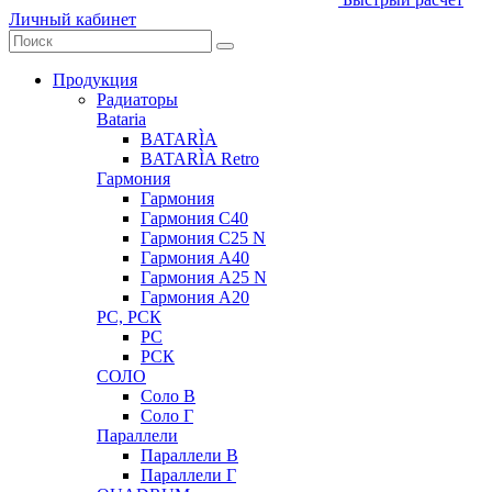
Личный кабинет
Продукция
Радиаторы
Bataria
BATARÌA
BATARÌA Retro
Гармония
Гармония
Гармония С40
Гармония С25 N
Гармония А40
Гармония А25 N
Гармония А20
РС, РСК
РС
РСК
СОЛО
Соло В
Соло Г
Параллели
Параллели В
Параллели Г